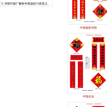
对联印刷厂解析年夜饭的习俗意义..
中国福彩对联
中国石化