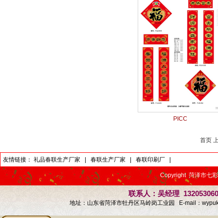
PICC
首页
友情链接：
礼品春联生产厂家
|
春联生产厂家
|
春联印刷厂
|
Copyright 菏泽市七
联系人：吴经理 13205306
地址：山东省菏泽市牡丹区马岭岗工业园 E-mail：
wypu