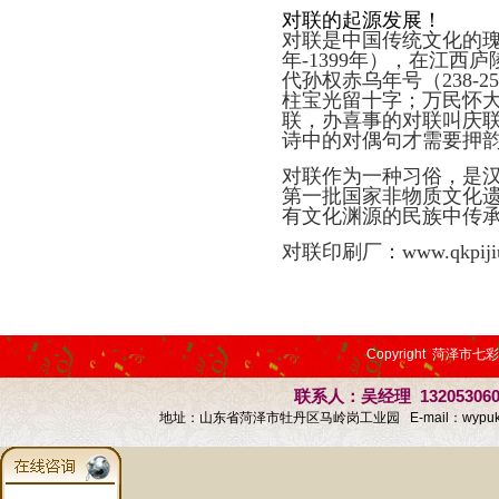
对联的起源发展！
对联是中国传统文化的瑰
年-1399年），在江
代孙权赤乌年号（238
柱宝光留十字；万民怀
联，办喜事的对联叫庆
诗中的对偶句才需要押
对联作为一种习俗，是
第一批国家非物质文化
有文化渊源的民族中传
对联印刷厂：www.qkpiji
Copyright 菏泽市七
联系人：吴经理 13205306
地址：山东省菏泽市牡丹区马岭岗工业园 E-mail：
wypu